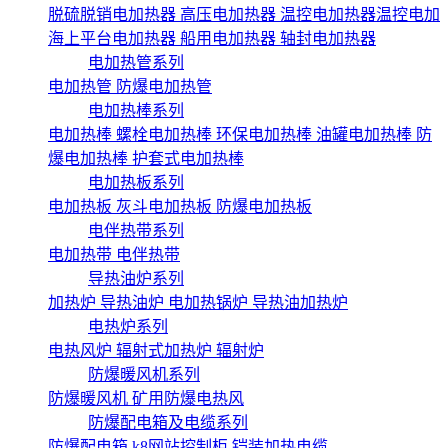
脱硫脱销电加热器
高压电加热器
温控电加热器温控电加
海上平台电加热器
船用电加热器
轴封电加热器
电加热管系列
电加热管
防爆电加热管
电加热棒系列
电加热棒
螺栓电加热棒
环保电加热棒
油罐电加热棒
防
爆电加热棒
护套式电加热棒
电加热板系列
电加热板
灰斗电加热板
防爆电加热板
电伴热带系列
电加热带
电伴热带
导热油炉系列
加热炉
导热油炉
电加热锅炉
导热油加热炉
电热炉系列
电热风炉
辐射式加热炉
辐射炉
防爆暖风机系列
防爆暖风机
矿用防爆电热风
防爆配电箱及电缆系列
防爆配电箱
k8网站控制柜
铠装加热电缆