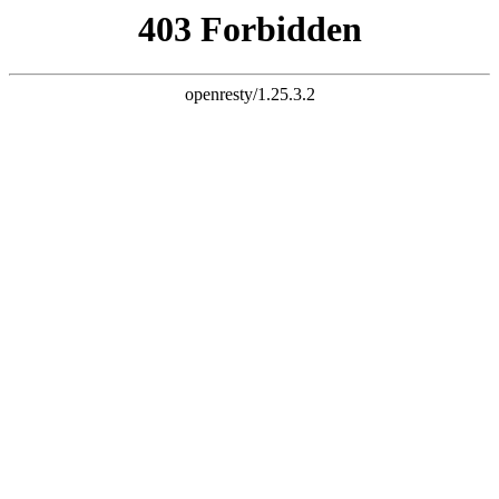
k8网站
网站首页
关于我们
公司简介
设备展示
营业执照
加工车间
产品中心
气体电加热器系列
电加热器系列
电加热器系列
电加热器系列
电加热管系列
电加热棒系列
电加热板系列
电伴热带系列
导热油炉系列